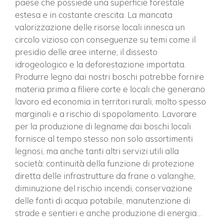
paese che possiede una superficie forestale
estesa e in costante crescita. La mancata
valorizzazione delle risorse locali innesca un
circolo vizioso con conseguenze su temi come il
presidio delle aree interne, il dissesto
×
idrogeologico e la deforestazione importata.
Produrre legno dai nostri boschi potrebbe fornire
materia prima a filiere corte e locali che generano
lavoro ed economia in territori rurali, molto spesso
Vuoi restare in contatto con
marginali e a rischio di spopolamento. Lavorare
FIPER e ricevere notizie e
per la produzione di legname dai boschi locali
aggiornamenti?
fornisce al tempo stesso non solo assortimenti
legnosi, ma anche tanti altri servizi utili alla
società: continuità della funzione di protezione
ISCRIVITI ALLA NEWSLETTER
diretta delle infrastrutture da frane o valanghe,
diminuzione del rischio incendi, conservazione
delle fonti di acqua potabile, manutenzione di
strade e sentieri e anche produzione di energia…