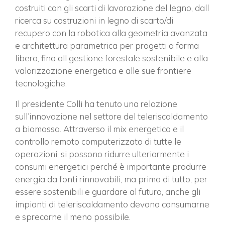
costruiti con gli scarti di lavorazione del legno, dall
ricerca su costruzioni in legno di scarto/di
recupero con la robotica alla geometria avanzata
e architettura parametrica per progetti a forma
libera, fino all gestione forestale sostenibile e alla
valorizzazione energetica e alle sue frontiere
tecnologiche.
×
Il presidente Colli ha tenuto una relazione
sull’innovazione nel settore del teleriscaldamento
a biomassa. Attraverso il mix energetico e il
controllo remoto computerizzato di tutte le
Vuoi restare in contatto con
operazioni, si possono ridurre ulteriormente i
FIPER e ricevere notizie e
consumi energetici perché è importante produrre
aggiornamenti?
energia da fonti rinnovabili, ma prima di tutto, per
essere sostenibili e guardare al futuro, anche gli
impianti di teleriscaldamento devono consumarne
ISCRIVITI ALLA NEWSLETTER
e sprecarne il meno possibile.