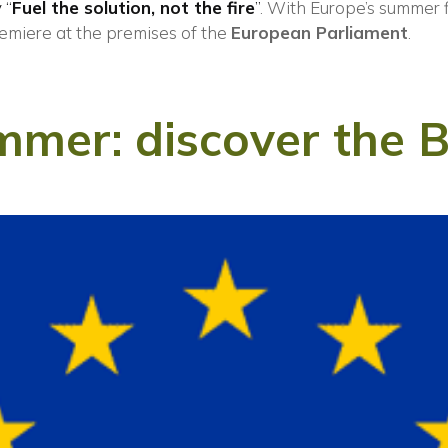
 “
Fuel the solution, not the fire
”
. With Europe’s summer f
emiere at the premises of the
European Parliament
.
mmer: discover the 