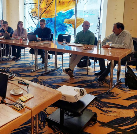
Vuoi restare in contatto co
FIPER e ricevere notizie e
aggiornamenti?