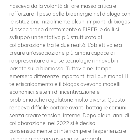
nasceva dalla volontà di fare massa critica e
rafforzare il peso delle bioenergie nel dialogo con
le istituzioni. Inizialmente alcuni impianti di biogas
si associarono direttamente a FIPER, e da lì si
sviluppò un tentativo più strutturato di
collaborazione tra le due realtà. L’obiettivo era
creare un’associazione più ampia capace di
rappresentare diverse tecnologie rinnovabili
basate sulla biomassa. Tuttavia nel tempo
emersero differenze importanti tra i due mondi. Il
teleriscaldamento e il biogas avevano modelli
×
economici, sistemi di incentivazione e
problematiche regolatorie molto diversi. Questo
rendeva difficile portare avanti battaglie comuni
senza creare tensioni interne. Dopo alcuni anni di
Vuoi restare in contatto con
collaborazione, nel 2022 si è deciso
FIPER e ricevere notizie e
consensualmente di interrompere l’esperienza e
aggiornamenti?
tornare a percorsi associativi separati.