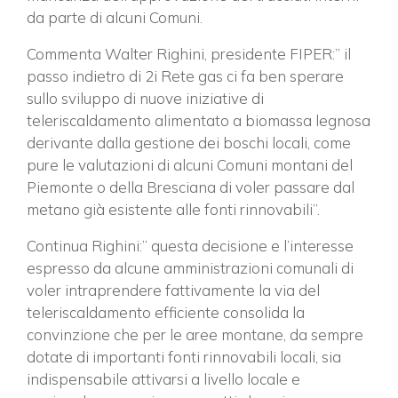
da parte di alcuni Comuni.
Commenta Walter Righini, presidente FIPER:” il
passo indietro di 2i Rete gas ci fa ben sperare
×
sullo sviluppo di nuove iniziative di
teleriscaldamento alimentato a biomassa legnosa
derivante dalla gestione dei boschi locali, come
pure le valutazioni di alcuni Comuni montani del
Vuoi restare in contatto con
Piemonte o della Bresciana di voler passare dal
FIPER e ricevere notizie e
metano già esistente alle fonti rinnovabili”.
aggiornamenti?
Continua Righini:” questa decisione e l’interesse
espresso da alcune amministrazioni comunali di
ISCRIVITI ALLA NEWSLETTER
voler intraprendere fattivamente la via del
teleriscaldamento efficiente consolida la
convinzione che per le aree montane, da sempre
dotate di importanti fonti rinnovabili locali, sia
indispensabile attivarsi a livello locale e