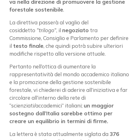
va nella direzione di promuovere la gestione
forestale sostenibile
.
La direttiva passerà al vaglio del
cosiddetto
“trilogo”
, il
negoziato
tra
Commissione, Consiglio e Parlamento per definire
il
testo finale
, che quindi potrà subire ulteriori
modifiche rispetto alla versione attuale.
Pertanto nell’ottica di aumentare la
rappresentatività del mondo accademico italiano
e la promozione della gestione sostenibile
×
forestale, vi chiederei di aderire all’iniziativa e far
circolare all’interno della rete di
“scienziati/accademici” italiani;
un maggior
sostegno dall’Italia sarebbe ottimo per
Vuoi restare in contatto con
creare un equilibrio in termini di firme.
FIPER e ricevere notizie e
aggiornamenti?
La lettera è stata attualmente siglata da
376