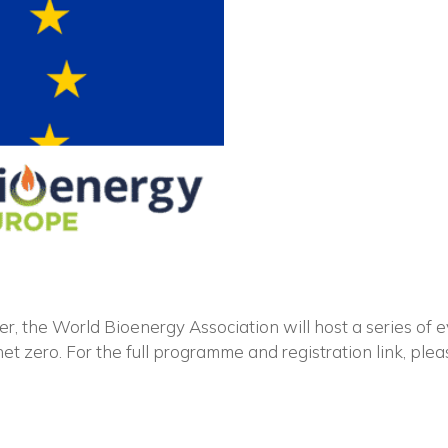
Vuoi restare in contatto co
FIPER e ricevere notizie e
aggiornamenti?
he World Bioenergy Association will host a series of ev
et zero. For the full programme and registration link, pleas
ISCRIVITI ALLA NEWSLETTER