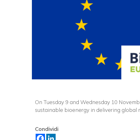
On Tuesday 9 and Wednesday 10 November, t
sustainable bioenergy in delivering global n
Condividi