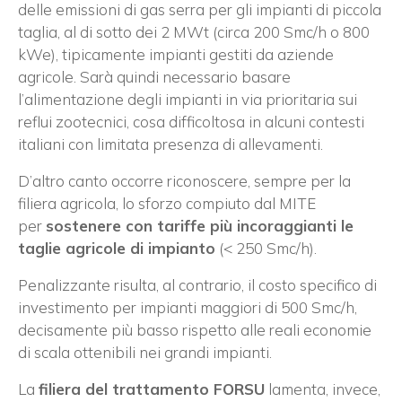
×
delle emissioni di gas serra per gli impianti di piccola
taglia, al di sotto dei 2 MWt (circa 200 Smc/h o 800
kWe), tipicamente impianti gestiti da aziende
agricole. Sarà quindi necessario basare
Vuoi restare in contatto con
l’alimentazione degli impianti in via prioritaria sui
FIPER e ricevere notizie e
reflui zootecnici, cosa difficoltosa in alcuni contesti
aggiornamenti?
italiani con limitata presenza di allevamenti.
D’altro canto occorre riconoscere, sempre per la
ISCRIVITI ALLA NEWSLETTER
filiera agricola, lo sforzo compiuto dal MITE
per
sostenere con tariffe più incoraggianti le
taglie agricole di impianto
(< 250 Smc/h).
Penalizzante risulta, al contrario, il costo specifico di
investimento per impianti maggiori di 500 Smc/h,
decisamente più basso rispetto alle reali economie
di scala ottenibili nei grandi impianti.
La
filiera del trattamento FORSU
lamenta, invece,