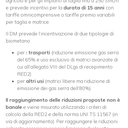
agricolo e per gli impianti di taglia fino a 250 Smc/h
e prevede incentivi per la
durata di 15 anni
con
tariffe omnicomprensive o tariffe premio variabili
per taglia e matrice.
Il DM prevede l’incentivazione di due tipologie di
biometano:
per i
trasporti
(riduzione emissione gas serra
del 65% e uso esclusivo di matrici avanzate di
cui all’allegato VIII del DLgs di recepimento
RED2)
per
altri usi
(matrici libere ma riduzione di
emissione dei gas serra dell’80%).
Il raggiungimento delle riduzioni proposte non è
banale
e viene misurato utilizzando i criteri di
calcolo della RED2 e della norma UNI TS 11567 (in
via di aggiornamento). Per raggiungere le riduzioni