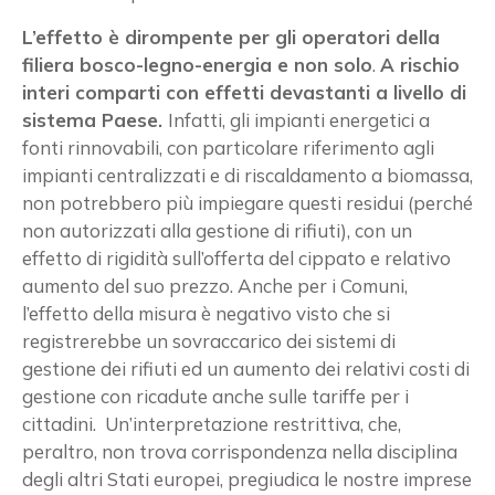
L’effetto è dirompente per gli operatori della
filiera bosco-legno-energia e non solo
.
A rischio
interi comparti con effetti devastanti a livello di
sistema Paese.
Infatti, gli impianti energetici a
fonti rinnovabili, con particolare riferimento agli
impianti centralizzati e di riscaldamento a biomassa,
non potrebbero più impiegare questi residui (perché
non autorizzati alla gestione di rifiuti), con un
×
effetto di rigidità sull’offerta del cippato e relativo
aumento del suo prezzo. Anche per i Comuni,
l’effetto della misura è negativo visto che si
registrerebbe un sovraccarico dei sistemi di
Vuoi restare in contatto con
gestione dei rifiuti ed un aumento dei relativi costi di
FIPER e ricevere notizie e
gestione con ricadute anche sulle tariffe per i
aggiornamenti?
cittadini. Un’interpretazione restrittiva, che,
peraltro, non trova corrispondenza nella disciplina
degli altri Stati europei, pregiudica le nostre imprese
ISCRIVITI ALLA NEWSLETTER