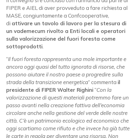
Il convegno si è concluso con l’annuncio da parte di
FIPER e AIEL di aver provveduto a fare richiesta al
MASE, congiuntamente a Confcooperative,
di
attivare un tavolo di lavoro per la stesura di
un vademecum rivolto a Enti locali e operatori
sulla valorizzazione del fuori foresta come
sottoprodotti
.
“
Il fuori foresta rappresenta una mole importante e
ancora oggi quasi del tutto ignorata di risorse, che
possono aiutare il nostro paese a progredire sulla
strada della transizione energetica
” commenta
il
presidente di FIPER Walter Righini
“
Con la
valorizzazione di questi materiali potremmo fare un
passo avanti nella creazione fattiva dell’economia
circolare anche nella gestione del verde delle nostre
città. C’è un patrimonio ecologico ed economico che
oggi scartiamo come rifiuto e che invece ha già tutte
le carte in regola per diventare una risorsa. Non