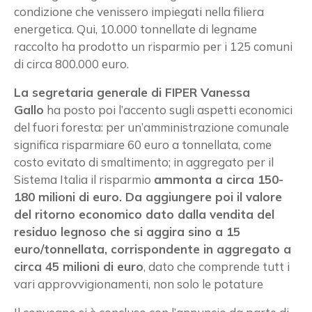
condizione che venissero impiegati nella filiera
energetica. Qui, 10.000 tonnellate di legname
raccolto ha prodotto un risparmio per i 125 comuni
×
di circa 800.000 euro.
La segretaria generale di FIPER Vanessa
Gallo
ha posto poi l’accento sugli aspetti economici
del fuori foresta: per un’amministrazione comunale
Vuoi restare in contatto con
significa risparmiare 60 euro a tonnellata, come
FIPER e ricevere notizie e
costo evitato di smaltimento; in aggregato per il
aggiornamenti?
Sistema Italia il risparmio
ammonta a circa 150-
180 milioni di euro. Da aggiungere poi il valore
ISCRIVITI ALLA NEWSLETTER
del ritorno economico dato dalla vendita del
residuo legnoso che si aggira sino a 15
euro/tonnellata, corrispondente in aggregato a
circa 45 milioni di euro
, dato che comprende tutt i
vari approvvigionamenti, non solo le potature