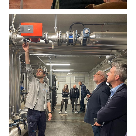
×
Vuoi restare in contatto con
FIPER e ricevere notizie e
aggiornamenti?