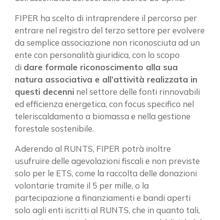
FIPER ha scelto di intraprendere il percorso per
entrare nel registro del terzo settore per evolvere
da semplice associazione non riconosciuta ad un
ente con personalità giuridica, con lo scopo
di
dare formale riconoscimento alla sua
natura associativa e all’attività realizzata in
questi decenni
nel settore delle fonti rinnovabili
ed efficienza energetica, con focus specifico nel
teleriscaldamento a biomassa e nella gestione
forestale sostenibile.
Aderendo al RUNTS, FIPER potrà inoltre
×
usufruire delle agevolazioni fiscali e non previste
solo per le ETS, come la raccolta delle donazioni
volontarie tramite il 5 per mille, o la
partecipazione a finanziamenti e bandi aperti
Vuoi restare in contatto con
solo agli enti iscritti al RUNTS, che in quanto tali,
FIPER e ricevere notizie e