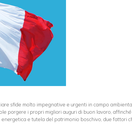
Vuoi restare in contatto co
giare sfide molto impegnative e urgenti in campo ambienta
porgere i propri migliori auguri di buon lavoro, affinché l’I
FIPER e ricevere notizie e
e energetica e tutela del patrimonio boschivo, due fattori 
aggiornamenti?