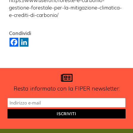
https://www.usefol.it/foreste-e-carbonio-
gestione-forestale-per-la-mitigazione-climatica-
e-crediti-di-carbonio/
Vuoi restare in contatto con
FIPER e ricevere notizie e
Condividi
aggiornamenti?
ISCRIVITI ALLA NEWSLETTER
Resta informato con la FIPER newsletter: