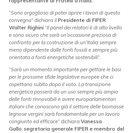
rappresentante di Fratelli d’Italia.
“
Sono orgoglioso di poter aprire i lavori di questo
ISCRIVITI ALLA NEWSLETTER
convegno
” dichiara il
Presidente di FIPER
Walter Righini
“
Il panel dei relatori è di alto livello
e sono sicuro che sarà un’occasione preziosa di
confronto per la costruzione di un’Italia sempre
meno dipendente dalle fonti fossili e sempre più
orientata a fonti energetiche sostenibili
”.
“
Sarà un momento importante per gettare le basi
per le prossime sfide legislative europee che ci
aspettano subito dopo il voto. La transizione
energetica passerà da un uso sempre più ampio
delle fonti rinnovabili e avere europarlamentari
italiani che conoscono già il settore delle biomasse
legnose vergini sarà fondamentale per un lavoro
congiunto ed efficace
” dichiara
Vanessa
Gallo
,
segretaria generale FIPER e membro del