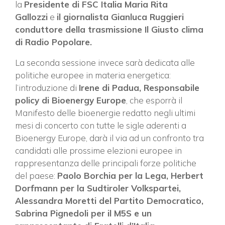
la
Presidente di FSC Italia Maria Rita
Gallozzi
e
il giornalista Gianluca Ruggieri
conduttore della trasmissione Il Giusto clima
di Radio Popolare.
La seconda sessione invece sarà dedicata alle
politiche europee in materia energetica:
l’introduzione di
Irene di Padua, Responsabile
policy di Bioenergy Europe
, che esporrà il
Manifesto delle bioenergie redatto negli ultimi
mesi di concerto con tutte le sigle aderenti a
Bioenergy Europe, darà il via ad un confronto tra
×
candidati alle prossime elezioni europee in
rappresentanza delle principali forze politiche
del paese:
Paolo Borchia per la Lega, Herbert
Dorfmann per la Sudtiroler Volkspartei,
Vuoi restare in contatto con
Alessandra Moretti del Partito Democratico,
FIPER e ricevere notizie e
Sabrina Pignedoli per il M5S e un
aggiornamenti?