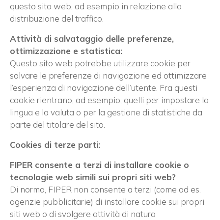
questo sito web, ad esempio in relazione alla
distribuzione del traffico.
Attività di salvataggio delle preferenze,
Vuoi restare in contatto con
ottimizzazione e statistica:
FIPER e ricevere notizie e
Questo sito web potrebbe utilizzare cookie per
aggiornamenti?
salvare le preferenze di navigazione ed ottimizzare
l’esperienza di navigazione dell’utente. Fra questi
cookie rientrano, ad esempio, quelli per impostare la
ISCRIVITI ALLA NEWSLETTER
lingua e la valuta o per la gestione di statistiche da
parte del titolare del sito.
Cookies di terze parti:
FIPER consente a terzi di installare cookie o
tecnologie web simili sui propri siti web?
Di norma, FIPER non consente a terzi (come ad es.
agenzie pubblicitarie) di installare cookie sui propri
siti web o di svolgere attività di natura