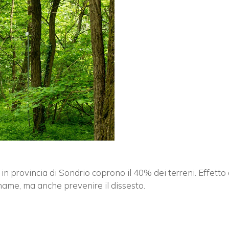
Vuoi restare in contatto co
FIPER e ricevere notizie e
aggiornamenti?
 in provincia di Sondrio coprono il 40% dei terreni. Effetto 
name, ma anche prevenire il dissesto.
ISCRIVITI ALLA NEWSLETTER