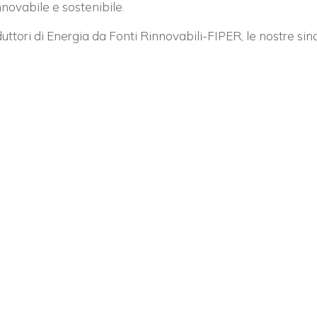
nnovabile e sostenibile.
ttori di Energia da Fonti Rinnovabili-FIPER, le nostre s
Vuoi restare in contatto co
FIPER e ricevere notizie e
aggiornamenti?
ISCRIVITI ALLA NEWSLETTER