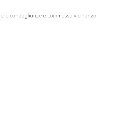
incere condoglianze e commossa vicinanza
×
n