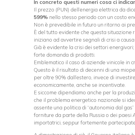
In concreto questi numeri cosa ci indica
Il prezzo (PUN) dell’energia elettrica da 
599%
nello stesso periodo con un costo ene
Non è prevedibile in futuro un ritorno ai prez
È del tutto evidente che questa situazione r
iniziano ad avvertire segnali di crisi a causa
Già è evidente la crisi dei settori energivori;
forte domanda di prodotti.
Emblematico il caso di aziende vinicole in cris
Questo è il risultato di decenni di una miop
per oltre 90% dall’estero, invece di investir
economicamente, anche se incentivate.
E siccome dipendiamo anche per la produzione
che il problema energetico nazionale si ident
assente una politica di “autonomia dal gas” o
forniture da parte della Russia o dei paesi 
importatrici, seppur fortemente partecipate
A dimostrazione di ciò, il Governo italiano 