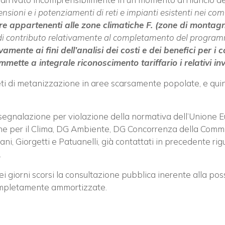
ensioni e i potenziamenti di reti e impianti esistenti nei c
re appartenenti alle zone climatiche F. (zone di montagn
a di contributo relativamente al completamento del progr
vamente ai fini dell’analisi dei costi e dei benefici per i 
ette a integrale riconoscimento tariffario i relativi inv
 reti di metanizzazione in aree scarsamente popolate, e quin
egnalazione per violazione della normativa dell’Unione Eur
ne per il Clima, DG Ambiente, DG Concorrenza della Comm
ani, Giorgetti e Patuanelli, già contattati in precedente ri
.
giorni scorsi la consultazione pubblica inerente alla poss
ompletamente ammortizzate.