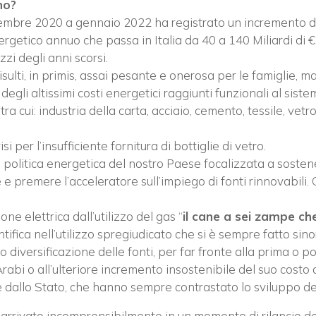
no?
dicembre 2020 a gennaio 2022 ha registrato un incremento 
rgetico annuo che passa in Italia da 40 a 140 Miliardi di €
ISCRIVITI ALLA NEWSLETTER
zi degli anni scorsi.
isulti, in primis, assai pesante e onerosa per le famiglie, 
 degli altissimi costi energetici raggiunti funzionali al sist
 tra cui: industria della carta, acciaio, cemento, tessile, vetr
i per l’insufficiente fornitura di bottiglie di vetro.
e politica energetica del nostro Paese focalizzata a sostene
e e premere l’acceleratore sull’impiego di fonti rinnovabili.
 elettrica dall’utilizzo del gas “
il cane a sei zampe che
ifica nell’utilizzo spregiudicato che si è sempre fatto sino
 diversificazione delle fonti, per far fronte alla prima o po
Arabi o all’ulteriore incremento insostenibile del suo costo
 dallo Stato, che hanno sempre contrastato lo sviluppo dell
è arrivato incomprensibilmente in un momento di rilancio de