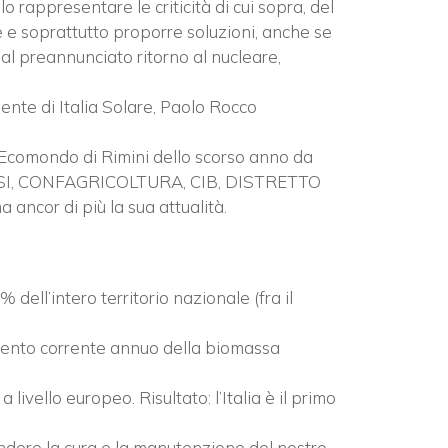
 rappresentare le criticità di cui sopra, del
e e soprattutto proporre soluzioni, anche se
 al preannunciato ritorno al nucleare,
ente di Italia Solare, Paolo Rocco
i Ecomondo di Rimini dello scorso anno da
ASSI, CONFAGRICOLTURA, CIB, DISTRETTO
cor di più la sua attualità.
 dell’intero territorio nazionale (fra il
cremento corrente annuo della biomassa
 livello europeo. Risultato: l’Italia è il primo
prendere la cura e la manutenzione del nostro