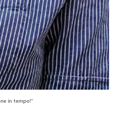
×
iene in tempo!”
n