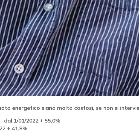
rremoto energetico siano molto costosi, se non si interv
Vuoi restare in contatto co
 – dal 1/01/2022 + 55,0%
FIPER e ricevere notizie e
022 + 41,8%
aggiornamenti?