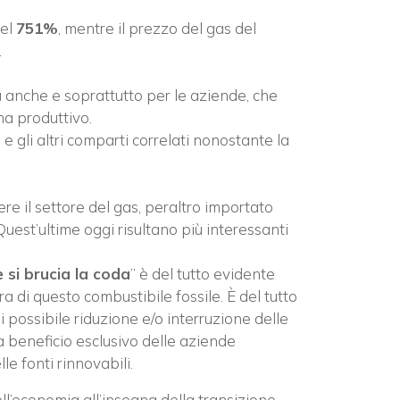
del
751%
, mentre il prezzo del gas del
.
ma anche e soprattutto per le aziende, che
ema produttivo.
o e gli altri comparti correlati nonostante la
re il settore del gas, peraltro importato
 Quest’ultime oggi risultano più interessanti
 si brucia la coda
” è del tutto evidente
ra di questo combustibile fossile. È del tutto
i possibile riduzione e/o interruzione delle
 a beneficio esclusivo delle aziende
e fonti rinnovabili.
ll’economia all’insegna della transizione