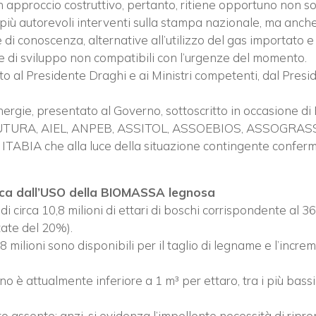
approccio costruttivo, pertanto, ritiene opportuno non solo
 più autorevoli interventi sulla stampa nazionale, ma anch
e di conoscenza, alternative all’utilizzo del gas importato e
che di sviluppo non compatibili con l’urgenze del momento.
 al Presidente Draghi e ai Ministri competenti, dal Presid
nergie, presentato al Governo, sottoscritto in occasione d
A’ FUTURA, AIEL, ANPEB, ASSITOL, ASSOEBIOS, ASSOGR
 che alla luce della situazione contingente conferma an
rica dall’USO della BIOMASSA legnosa
i circa 10,8 milioni di ettari di boschi corrispondente al 36%
tate del 20%).
ca 8 milioni sono disponibili per il taglio di legname e l’in
o è attualmente inferiore a 1 m³ per ettaro, tra i più bassi a
tutto assente; anzi, si evidenza l’impellente necessità di ri