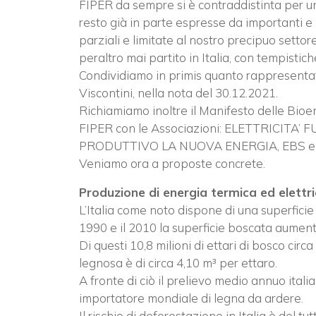
FIPER da sempre si è contraddistinta per un 
resto già in parte espresse da importanti e
parziali e limitate al nostro precipuo settor
peraltro mai partito in Italia, con tempisti
Condividiamo in primis quanto rappresentato
Viscontini, nella nota del 30.12.2021.
Richiamiamo inoltre il Manifesto delle Bioe
FIPER con le Associazioni: ELETTRICIT
PRODUTTIVO LA NUOVA ENERGIA, EBS e ITABIA
Veniamo ora a proposte concrete.
Produzione di energia termica ed elett
L’Italia come noto dispone di una superficie d
1990 e il 2010 la superficie boscata aumen
Di questi 10,8 milioni di ettari di bosco cir
legnosa è di circa 4,10 m³ per ettaro.
A fronte di ciò il prelievo medio annuo italian
importatore mondiale di legna da ardere.
Il rischio di deforestazione in Italia è del 