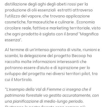
distillazione degli aghi degli abeti rossi per la
produzione di olii essenziali estratti attraverso
l’utilizzo del vapore, che trovano applicazione
cosmetiche, farmaceutiche e culinarie . Economia
circolare reale, fattiva e marketing territoriale, visto
che ogni prodotto è siglato con il
brand
“Magnifica
essenza”.
Al termine di un’intensa giornata di visite, riunioni e
×
scambi, la delegazione del progetto Becoop ha
raccolto molte informazioni interessanti che
potranno essere d’aiuto e di ispirazione per lo
sviluppo del progetto nei diversi territori pilot, tra
Vuoi restare in contatto con
cui il Mortirolo.
FIPER e ricevere notizie e
“L’esempio della Val di Fiemme ci insegna che il
aggiornamenti?
patrimonio forestale va gestito accuratamente, con
una pianificazione di medio-lungo periodo.
ISCRIVITI ALLA NEWSLETTER