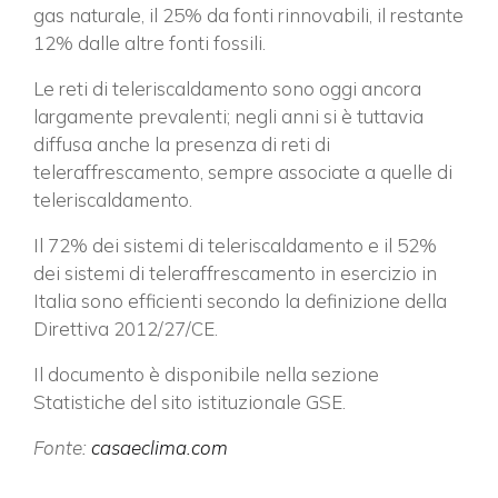
gas naturale, il 25% da fonti rinnovabili, il restante
12% dalle altre fonti fossili.
Le reti di teleriscaldamento sono oggi ancora
largamente prevalenti; negli anni si è tuttavia
diffusa anche la presenza di reti di
teleraffrescamento, sempre associate a quelle di
teleriscaldamento.
Il 72% dei sistemi di teleriscaldamento e il 52%
dei sistemi di teleraffrescamento in esercizio in
Italia sono efficienti secondo la definizione della
×
Direttiva 2012/27/CE.
Il documento è disponibile nella sezione
Statistiche del sito istituzionale GSE.
Vuoi restare in contatto con
Fonte:
casaeclima.com
FIPER e ricevere notizie e
aggiornamenti?